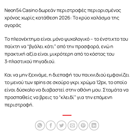
Neon54 Casino δωρεάν περιστροφές περιορισμένος
χρόνος χωρίς κατάθεση 2026: Το κρύο χαλάσμα της
αγοράς
Το πλεονέκτημα είναι μόνο ψυχολογικό – το ένστικτο του
παίκτη να “βγάλει κάτι” από την προσφορά, ενώ η
πρακτική αξία είναι μικρότερη από το κόστος του
3‑πλαστικού πηγαδιού.
Και να μην ξεχνάμε, η διεπαφή του παιχνιδιού εμφανίζει
το μενού των spins σε σκούρο γκρι χρώμα 12px, το οποίο
είναι δύσκολο να διαβαστεί στην οθόνη μου. Σταμάτα να
προσπαθείς να βρεις το “κλειδί” για την επόμενη
περιστροφή.