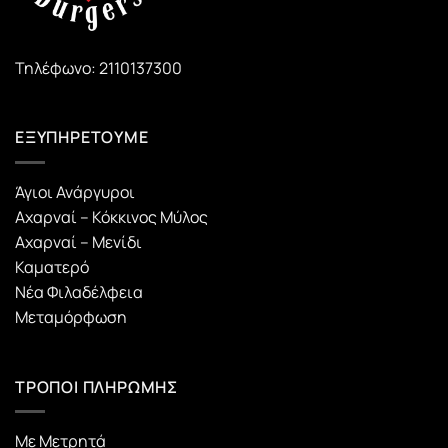
Τηλέφωνο: 2110137300
ΕΞΥΠΗΡΕΤΟΥΜΕ
Άγιοι Ανάργυροι
Αχαρναί – Κόκκινος Μύλος
Αχαρναί – Μενίδι
Καματερό
Νέα Φιλαδέλφεια
Μεταμόρφωση
ΤΡΟΠΟΙ ΠΛΗΡΩΜΗΣ
Με Μετρητά