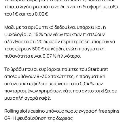
τίποτα λιγότερο από το να δείχνει τη διαφορά μεταξύ
του 1 € και του 0,02 €.
Μαζί με τα αριθμητικά δεδομένα, υπάρχει και η
ψυχολογία: οι 15 % των νέων παικτών πιστεύουν
αλάνθαστα ότι 20 δωρεάν περιστροφές μπορούν να
τους φέρουν 500 € σε κέρδη, ενώ η πραγματική
πιθανότητα είναι 0,07 % ή λιγότερο.
Το βράδυ που οι κυρίαρχοι παίκτες του Starburst
απολαμβάνουν 9–30 x ταχύτητες, η πραγματική
οικονομική ωφέλεια μειώνεται στο 0,04 % των
πονταρισμένων χρημάτων, κάτι που αντιστοιχίζει σε
μια απλή αγορά καφέ.
Rolling slots casino μπόνους χωρίς εγγραφή free spins
GR: Η ψευδαίσθηση της δωρεάς