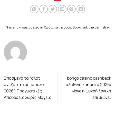
This entry was posted in Χωρίς κατηγορία. Bookmark the
permalink
.
Σπασμένα τα “σλοτ
bongo casino cashback
ανεξαρτητοι παροχοι
αληθινά χρήματα 2026:
2026”: Πραγματικές
Μόνο η ψυχρή λογική
Αποδόσεις χωρίς Μαγεία
επιβιώνει