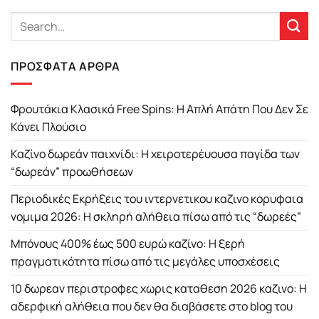
ΠΡΌΣΦΑΤΑ ΆΡΘΡΑ
Φρουτάκια Κλασικά Free Spins: Η Απλή Απάτη Που Δεν Σε
Κάνει Πλούσιο
Καζίνο δωρεάν παιχνίδι: Η χειροτερέυουσα παγίδα των
“δωρεάν” προωθήσεων
Περιοδικές Εκρήξεις του ιντερνετικου καζινο κορυφαια
νομιμα 2026: Η σκληρή αλήθεια πίσω από τις “δωρεές”
Μπόνους 400% έως 500 ευρώ καζίνο: Η ξερή
πραγματικότητα πίσω από τις μεγάλες υποσχέσεις
10 δωρεαν περιστροφες χωρις καταθεση 2026 καζινο: Η
αδερφική αλήθεια που δεν θα διαβάσετε στο blog του