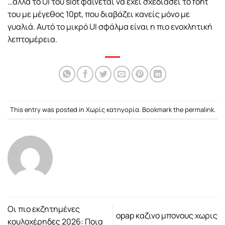
…αλλά το UI του slot φαίνεται να έχει σχεδιάσει το font
του με μέγεθος 10pt, που διαβάζει κανείς μόνο με
γυαλιά. Αυτό το μικρό UI σφάλμα είναι η πιο ενοχλητική
λεπτομέρεια.
This entry was posted in Χωρίς κατηγορία. Bookmark the
permalink
.
Οι πιο εκζητημένες
opap καζινο μπονους χωρις
κουλοχέρηδες 2026: Ποια