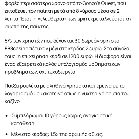
φορές περισσότερο χρόνο από το Gonzo’s Quest, που
εκτοξευεί τον παίκτη μετά από 8 γύρους μέσα σε 2
λεπτά. Έτσι, η «ελευθερία» των spin εκμεταλλεύεται τη
σιωπή της παίκτης.
5% των χρηστών που δέχονται 30 δωρεάν spin στο
888casino πέτυχαν μέγιστο κέρδος 2 ευρώ. Στο σύνολο
τους, η επιχείρηση κέρδισε 1200 ευρώ. Η διαφορά είναι
ένας εξαιρετικά καλός υπολογισμός μαθηματικών
προβλημάτων, όχι τυχοδιεργία.
Παιξα ρουλέτα με αληθινά χρήματα και έμεινα με το
λογαριασμό μου σκοτεινό όπως η νυχτερινή σούπα του
καζίνο
Συμπλήρωμα: 10 γύρους χωρίς αναγκαστική
κατάθεση.
Μέγιστο κέρδος: 1.5x της αρχικής αξίας.