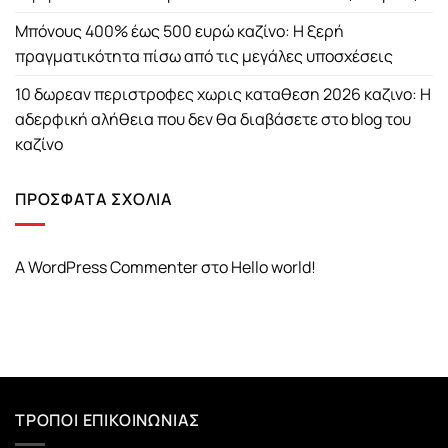
Μπόνους 400% έως 500 ευρώ καζίνο: Η ξερή
πραγματικότητα πίσω από τις μεγάλες υποσχέσεις
10 δωρεαν περιστροφες χωρις καταθεση 2026 καζινο: Η
αδερφική αλήθεια που δεν θα διαβάσετε στο blog του
καζίνο
ΠΡΌΣΦΑΤΑ ΣΧΌΛΙΑ
A WordPress Commenter
στο
Hello world!
ΤΡΌΠΟΙ ΕΠΙΚΟΙΝΩΝΊΑΣ