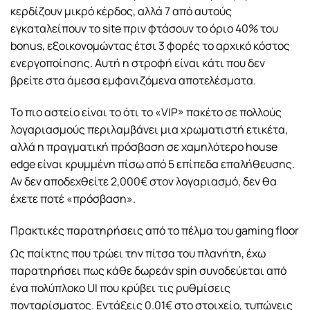
κερδίζουν μικρό κέρδος, αλλά 7 από αυτούς
εγκαταλείπουν το site πριν φτάσουν το όριο 40% του
bonus, εξοικονομώντας έτσι 3 φορές το αρχικό κόστος
ενεργοποίησης. Αυτή η στροφή είναι κάτι που δεν
βρείτε στα άμεσα εμφανιζόμενα αποτελέσματα.
Το πιο αστείο είναι το ότι το «VIP» πακέτο σε πολλούς
λογαριασμούς περιλαμβάνει μια χρωματιστή ετικέτα,
αλλά η πραγματική πρόσβαση σε χαμηλότερο house
edge είναι κρυμμένη πίσω από 5 επίπεδα επαλήθευσης.
Αν δεν αποδεχθείτε 2,000€ στον λογαριασμό, δεν θα
έχετε ποτέ «πρόσβαση».
Πρακτικές παρατηρήσεις από το πέλμα του gaming floor
Ως παίκτης που τρώει την πίτσα του πλανήτη, έχω
παρατηρήσει πως κάθε δωρεάν spin συνοδεύεται από
ένα πολύπλοκο UI που κρύβει τις ρυθμίσεις
πονταρίσματος. Εντάξεις 0.01€ στο στοιχείο, τυπώνεις