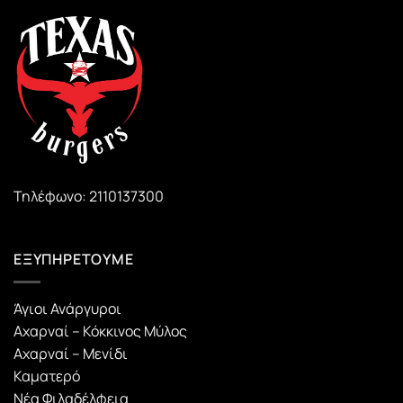
Τηλέφωνο: 2110137300
ΕΞΥΠΗΡΕΤΟΥΜΕ
Άγιοι Ανάργυροι
Αχαρναί – Κόκκινος Μύλος
Αχαρναί – Μενίδι
Καματερό
Νέα Φιλαδέλφεια