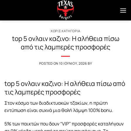
Μετάβαση
στο
περιεχόμενο
ΧΩΡΊΣ ΚΑΤΗΓΟΡΊΑ
top 5 ονλαιν καζινο: Η αλήθεια πίσω
από τις λαμπερές προσφορές
POSTED ON
10 ΙΟΥΝΊΟΥ, 2026
BY
top 5 ονλαιν καζινο: Η αλήθεια πίσω από
τις λαμπερές προσφορές
Στον κόσμο των διαδικτυακών τζακίων, η πρώτη
εντύπωση είναι συχνά μια θολή λάμψη 100% bonu.
5% των παικτών που δουν “VIP” προσφορές καταλήγουν
σε 0% κέρδη μετά από το πρώτο ποντάρισμα. Το