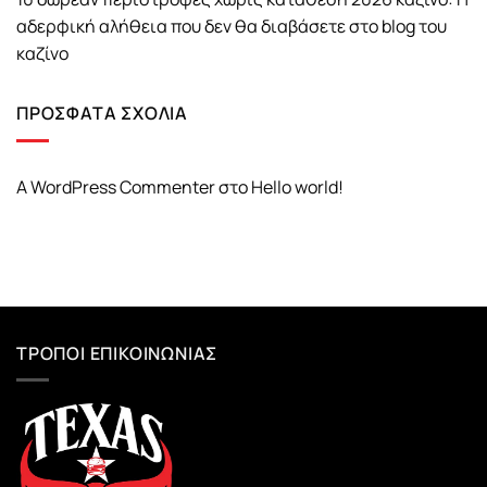
αδερφική αλήθεια που δεν θα διαβάσετε στο blog του
καζίνο
ΠΡΌΣΦΑΤΑ ΣΧΌΛΙΑ
A WordPress Commenter
στο
Hello world!
ΤΡΌΠΟΙ ΕΠΙΚΟΙΝΩΝΊΑΣ