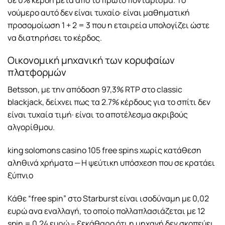
νούμερο αυτό δεν είναι τυχαίο· είναι μαθηματική
προσομοίωση 1 + 2 = 3 που η εταιρεία υπολογίζει ώστε
να διατηρήσει το κέρδος.
Οικονομική μηχανική των κορυφαίων
πλατφορμών
Betsson, με την απόδοση 97,3% RTP στο classic
blackjack, δείχνει πως τα 2.7% κέρδους για το σπίτι δεν
είναι τυχαία τιμή· είναι το αποτέλεσμα ακριβούς
αλγορίθμου.
king solomons casino 105 free spins χωρίς κατάθεση
αληθινά χρήματα — Η ψεύτικη υπόσχεση που σε κρατάει
ξύπνιο
Κάθε “free spin” στο Starburst είναι ισοδύναμη με 0,02
ευρώ ανα εναλλαγή, το οποίο πολλαπλασιάζεται με 12
spin = 0,24 ευρώ – ξεκάθαρο ότι η μηχανή δεν σκοπεύει