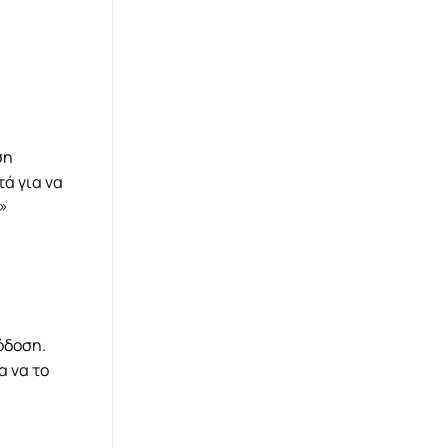
ση
τά για να
P»
η
όδοση.
α να το