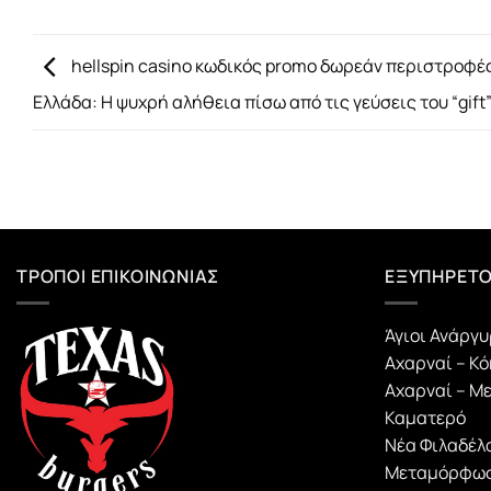
hellspin casino κωδικός promo δωρεάν περιστροφέ
Ελλάδα: Η ψυχρή αλήθεια πίσω από τις γεύσεις του “gift
ΤΡΌΠΟΙ ΕΠΙΚΟΙΝΩΝΊΑΣ
ΕΞΥΠΗΡΕΤ
Άγιοι Ανάργυ
Αχαρναί – Κό
Αχαρναί – Με
Καματερό
Νέα Φιλαδέλ
Μεταμόρφω