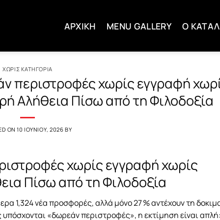
ΑΡΧΙΚΉ
MENU GALLERY
Ο ΚΑΤΆ
ΧΩΡΊΣ ΚΑΤΗΓΟΡΊΑ
ν περιστροφές χωρίς εγγραφή χωρ
ρή Αλήθεια Πίσω από τη Φιλοδοξία
ED ON
10 ΙΟΥΝΊΟΥ, 2026
BY
ριστροφές χωρίς εγγραφή χωρίς
εια Πίσω από τη Φιλοδοξία
ερα 1,324 νέα προσφορές, αλλά μόνο 27 % αντέχουν τη δοκιμ
ς υπόσχονται «δωρεάν περιστροφές», η εκτίμηση είναι απλή