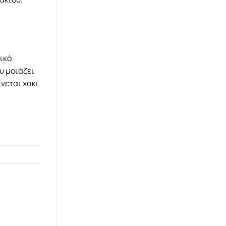
ικό
ου μοιάζει
νεται χακί.