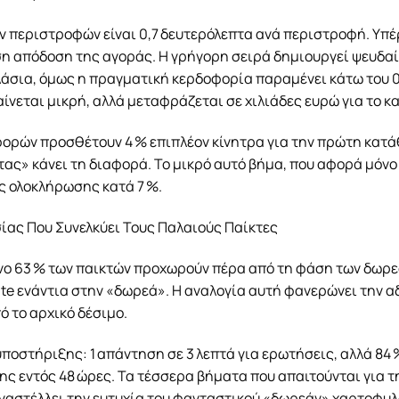
ων περιστροφών είναι 0,7 δευτερόλεπτα ανά περιστροφή. Υπέ
ση απόδοση της αγοράς. Η γρήγορη σειρά δημιουργεί ψευδ
πλάσια, όμως η πραγματική κερδοφορία παραμένει κάτω του 0
αίνεται μικρή, αλλά μεταφράζεται σε χιλιάδες ευρώ για το κα
ορών προσθέτουν 4 % επιπλέον κίνητρα για την πρώτη κατά
ας» κάνει τη διαφορά. Το μικρό αυτό βήμα, που αφορά μόνο
ης ολοκλήρωσης κατά 7 %.
ίας Που Συνελκύει Τους Παλαιούς Παίκτες
όνο 63 % των παικτών προχωρούν πέρα από τη φάση των δωρ
ite ενάντια στην «δωρεά». Η αναλογία αυτή φανερώνει την 
 το αρχικό δέσιμο.
υποστήριξης: 1 απάντηση σε 3 λεπτά για ερωτήσεις, αλλά 84 
 εντός 48 ώρες. Τα τέσσερα βήματα που απαιτούνται για τ
αναστέλλει την ευτυχία του φανταστικού «δωρεάν» χαρτοφυλ