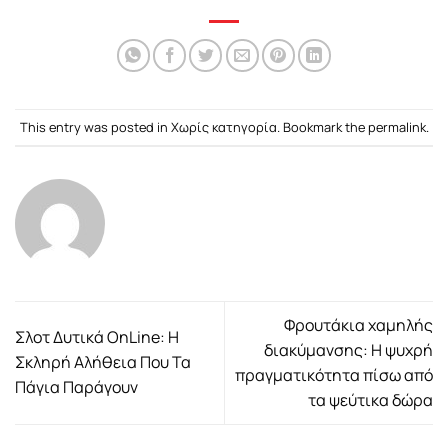
This entry was posted in Χωρίς κατηγορία. Bookmark the
permalink
.
Φρουτάκια χαμηλής
Σλοτ Δυτικά OnLine: Η
διακύμανσης: Η ψυχρή
Σκληρή Αλήθεια Που Τα
πραγματικότητα πίσω από
Πάγια Παράγουν
τα ψεύτικα δώρα