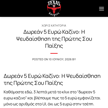
Μετάβαση
στο
περιεχόμενο
ΧΩΡΊΣ ΚΑΤΗΓΟΡΊΑ
Δωρεάν 5 Ευρώ Καζίνο: Η
Ψευδαίσθηση της Πρώτης Σου
Παίξης
POSTED ON
10 ΙΟΥΝΊΟΥ, 2026
BY
Δωρεάν 5 Ευρώ Καζίνο: Η Ψευδαίσθηση
της Πρώτης Σου Παίξης
Καθόμαστε εδώ, 3 λεπτά μετά το κλικ στο “δωρεαν 5
ευρω καζινο” και βλέπουμε πως το 5 ευρώ εμφανίζεται
μόνο ως αριθμός στο UI, όχι ως 5 ευρώ στην τσέπη.