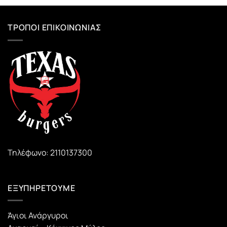
ΤΡΌΠΟΙ ΕΠΙΚΟΙΝΩΝΊΑΣ
Τηλέφωνο: 2110137300
ΕΞΥΠΗΡΕΤΟΥΜΕ
Άγιοι Ανάργυροι