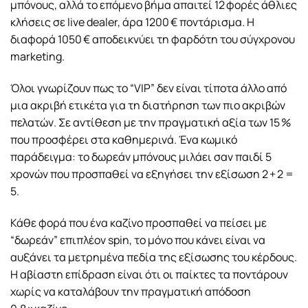
μπόνους, αλλά το επόμενο βήμα απαιτεί 12 φορές άθλιες
κλήσεις σε live dealer, άρα 1200 € ποντάρισμα. Η
διαφορά 1050 € αποδεικνύει τη φαρδότη του σύγχρονου
marketing.
Όλοι γνωρίζουν πως το “VIP” δεν είναι τίποτα άλλο από
μια ακριβή ετικέτα για τη διατήρηση των πιο ακριβών
πελατών. Σε αντίθεση με την πραγματική αξία των 15 %
που προσφέρει στα καθημερινά. Ένα κωμικό
παράδειγμα: το δωρεάν μπόνους μιλάει σαν παιδί 5
χρονών που προσπαθεί να εξηγήσει την εξίσωση 2 + 2 =
5.
Κάθε φορά που ένα καζίνο προσπαθεί να πείσει με
“δωρεάν” επιπλέον spin, το μόνο που κάνει είναι να
αυξάνει τα μετρημένα πεδία της εξίσωσης του κέρδους.
Η αβίαστη επίδραση είναι ότι οι παίκτες τα ποντάρουν
χωρίς να καταλάβουν την πραγματική απόδοση