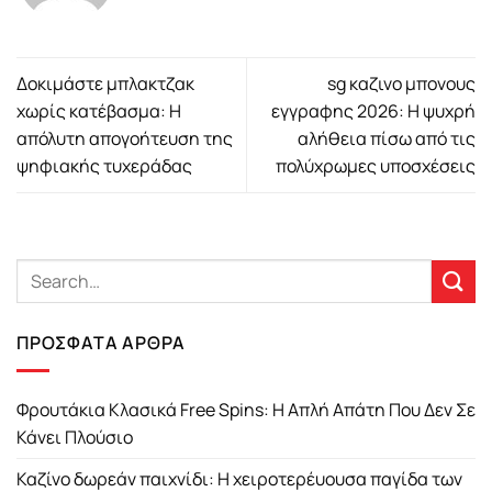
Δοκιμάστε μπλακτζακ
sg καζινο μπονους
χωρίς κατέβασμα: Η
εγγραφης 2026: Η ψυχρή
απόλυτη απογοήτευση της
αλήθεια πίσω από τις
ψηφιακής τυχεράδας
πολύχρωμες υποσχέσεις
ΠΡΌΣΦΑΤΑ ΆΡΘΡΑ
Φρουτάκια Κλασικά Free Spins: Η Απλή Απάτη Που Δεν Σε
Κάνει Πλούσιο
Καζίνο δωρεάν παιχνίδι: Η χειροτερέυουσα παγίδα των