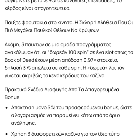
συγκρίνετε με 10 % ROI σε κανονικές επενδύσεις, το
κέρδος είναι απογοητευτικό.
Παιξτε φρουτακια στο κινητο: Η Σκληρή Αλήθεια Που Οι
Πιό Μεγάλοι Πουλκοί Θέλουν Να Κρύψουν
Ακόμη, 3 παικτών σε μια ομάδα προγράμματος
ανακάλυψαν ότι οι “δωρεάν 100 spin” σε ένα slot όπως το
Book of Dead έχουν μέση απόδοση 0,97 × στοιχείο,
δηλαδή 3 % απώλεια σε κάθε spin. Η «δωρεά» λοιπόν
γίνεται ακριβώς το κενό κέρδους του καζίνο.
Πρακτικά Σχέδια Διαφυγής Από Τα Απαγορευμένα
Bonus
Απόκτηση μόνο 5 % του προσφερόμενου bonus, ώστε
ο λογαριασμός να παραμείνει κάτω από το όριο
ανάληψης.
Χρήση 3 διαφορετικών καζίνο για τον ίδιο τύπο