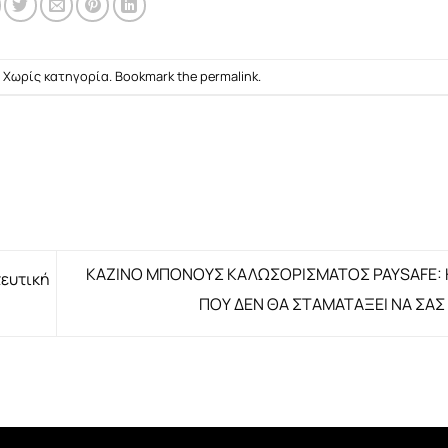
n Χωρίς κατηγορία. Bookmark the
permalink
.
ΚΑΖΙΝΟ ΜΠΟΝΟΥΣ ΚΑΛΩΣΟΡΙΣΜΑΤΟΣ PAYSAFE: 
ευτική
ΠΟΥ ΔΕΝ ΘΑ ΣΤΑΜΑΤΑΞΕΙ ΝΑ ΣΑΣ 