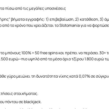
τα πίσω από τις μεγάλες υποσχέσεις
λήρης” βήματα εγγραφής: 1) επιβεβαίωση, 2) κατάθεση, 3) ά
από το χρόνο που χρειάζεται το Slotomania για να φορτώσε
ο μπόνους 100% + 50 free spins και πρέπει να περάσει 30× τ
2.500 ευρώ—πιο υψηλό από το μέσο όριο τζίρου 1.800 ευρώ τ
θε γύρο μειώνει τη δυνατότητα νίκης κατά 0,07% σε σύγκρι
ιτήσεις στοιχήματος.
ρου πόντου σε blackjack.