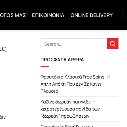
ΛΟΓΌΣ ΜΑΣ
ΕΠΙΚΟΙΝΩΝΊΑ
ONLINE DELIVERY
ις
ΠΡΌΣΦΑΤΑ ΆΡΘΡΑ
Φρουτάκια Κλασικά Free Spins: Η
Απλή Απάτη Που Δεν Σε Κάνει
Πλούσιο
Καζίνο δωρεάν παιχνίδι: Η
χειροτερέυουσα παγίδα των
“δωρεάν” προωθήσεων
δεν
Περιοδικές Εκρήξεις του