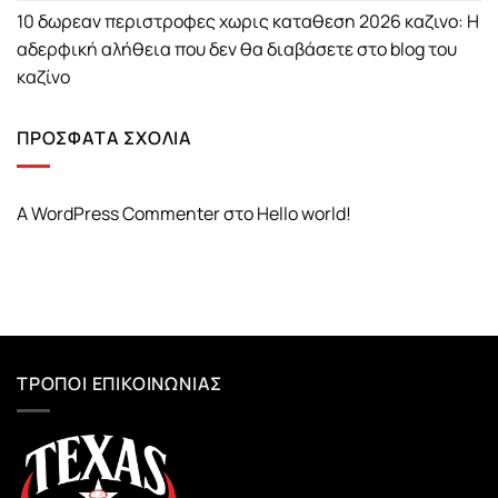
10 δωρεαν περιστροφες χωρις καταθεση 2026 καζινο: Η
αδερφική αλήθεια που δεν θα διαβάσετε στο blog του
καζίνο
ΠΡΌΣΦΑΤΑ ΣΧΌΛΙΑ
A WordPress Commenter
στο
Hello world!
ΤΡΌΠΟΙ ΕΠΙΚΟΙΝΩΝΊΑΣ