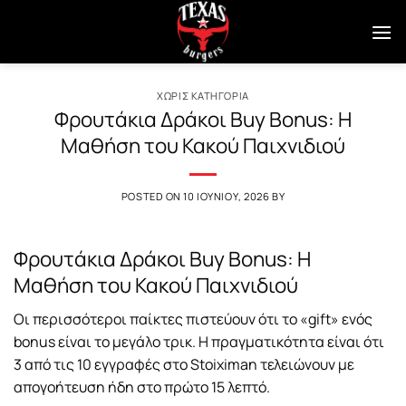
Μετάβαση
στο
περιεχόμενο
ΧΩΡΊΣ ΚΑΤΗΓΟΡΊΑ
Φρουτάκια Δράκοι Buy Bonus: Η
Μαθήση του Κακού Παιχνιδιού
POSTED ON
10 ΙΟΥΝΊΟΥ, 2026
BY
Φρουτάκια Δράκοι Buy Bonus: Η
Μαθήση του Κακού Παιχνιδιού
Οι περισσότεροι παίκτες πιστεύουν ότι το «gift» ενός
bonus είναι το μεγάλο τρικ. Η πραγματικότητα είναι ότι
3 από τις 10 εγγραφές στο Stoiximan τελειώνουν με
απογοήτευση ήδη στο πρώτο 15 λεπτό.