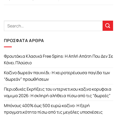
ΠΡΌΣΦΑΤΑ ΆΡΘΡΑ
Φρουτάκια Κλασικά Free Spins: Η Απλή Απάτη Που Δεν Σε
Κάνει Πλούσιο
Καζίνο δωρεάν παιχνίδι: Η χειροτερέυουσα παγίδα των
“δωρεάν” προωθήσεων
Περιοδικές Εκρήξεις του ιντερνετικου καζινο κορυφαια
νομιμα 2026: Η σκληρή αλήθεια πίσω από τις “δωρεές”
Μπόνους 400% έως 500 ευρώ καζίνο: Η ξερή
πραγματικότητα πίσω από τις μεγάλες υποσχέσεις