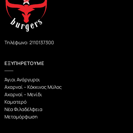
Τηλέφωνο: 2110137300
ΕΞΥΠΗΡΕΤΟΥΜΕ
Άγιοι Ανάργυροι
Αχαρναί – Κόκκινος Μύλος
Αχαρναί – Μενίδι
Καματερό
Νέα Φιλαδέλφεια
Μεταμόρφωση