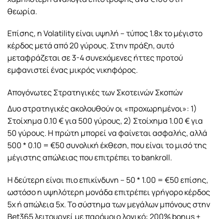
θεωρία.
Επίσης, η Volatility είναι υψηλή – τύπος 1.8x το μέγιστο
κέρδος μετά από 20 γύρους. Στην πράξη, αυτό
μεταφράζεται σε 3-4 συνεχόμενες ήττες προτού
εμφανιστεί ένας μικρός νικηφόρος.
Απογόνωτες Στρατηγικές των Σκοτεινών Σκοπών
Δυο στρατηγικές ακολουθούν οι «προχωρημένοι»: 1)
Στοίχημα 0.10 € για 500 γύρους, 2) Στοίχημα 1.00 € για
50 γύρους. Η πρώτη μπορεί να φαίνεται ασφαλής, αλλά
500 * 0.10 = €50 συνολική έκθεση, που είναι το μισό της
μέγιστης απώλειας που επιτρέπει το bankroll.
Η δεύτερη είναι πιο επικίνδυνη – 50 * 1.00 = €50 επίσης,
ωστόσο η υψηλότερη μονάδα επιτρέπει γρήγορο κέρδος
5x ή απώλεια 5x. Το σύστημα των μεγάλων μπόνους στην
Bet365 λειτουργεί με παρόμοιο λογικό: 200% bonus +