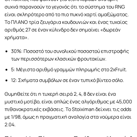
συχνά παρανοούν το γεγονός ότι το σύστημα του RNG
είναι σκληρότερο από το πιο πυκνό χαρτί αμαξώματος.
Το ΠΛΑΝΟ τρία ζευγάρια κουδουνιών και ένας τυχαίος
αριθμός 27 σε έναν κύλινδρο δεν σημαίνει «δωρεάν
χρήματα».
30%: Ποσοστό του συνολικού ποσοστού επιστροφής
των περισσότερων κλασικών φρουτακίων.
5: Μέγιστο αριθμό γραμμών πληρωμής στο 2xFruit.
12: Σχήματα συμβόλων σε έναν τυπικό βίντεο σόλο.
Θυμηθείτε ότι η τυχερή σειρά 2, 4, 8 δεν είναι ένα
μυστικό μοτίβο, είναι απλώς ένας αλγόριθμος με 45,000
πιθανοκρατικές εκβάσεις. Το Stoiximan δείχνει τις odds
με 1/98, όμως η πραγματική αναλογία στα νούμερα είναι
2.04.