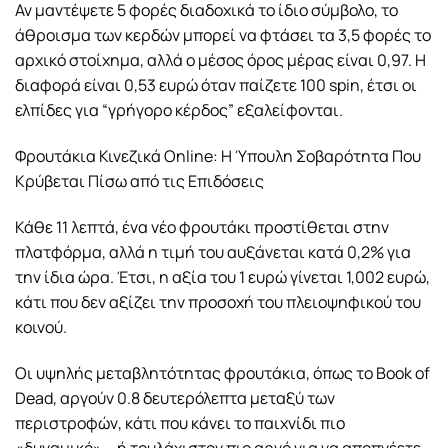
Αν μαντέψετε 5 φορές διαδοχικά το ίδιο σύμβολο, το
άθροισμα των κερδών μπορεί να φτάσει τα 3,5 φορές το
αρχικό στοίχημα, αλλά ο μέσος όρος μέρας είναι 0,97. Η
διαφορά είναι 0,53 ευρώ όταν παίζετε 100 spin, έτσι οι
ελπίδες για “γρήγορο κέρδος” εξαλείφονται.
Φρουτάκια Κινεζικά Online: Η Ύπουλη Σοβαρότητα Που
Κρύβεται Πίσω από τις Επιδόσεις
Κάθε 11 λεπτά, ένα νέο φρουτάκι προστίθεται στην
πλατφόρμα, αλλά η τιμή του αυξάνεται κατά 0,2% για
την ίδια ώρα. Έτσι, η αξία του 1 ευρώ γίνεται 1,002 ευρώ,
κάτι που δεν αξίζει την προσοχή του πλειοψηφικού του
κοινού.
Οι υψηλής μεταβλητότητας φρουτάκια, όπως το Book of
Dead, αργούν 0.8 δευτερόλεπτα μεταξύ των
περιστροφών, κάτι που κάνει το παιχνίδι πιο
«δυναμικό» – ή τουλάχιστον πιο αργό για να αποπνέετε.