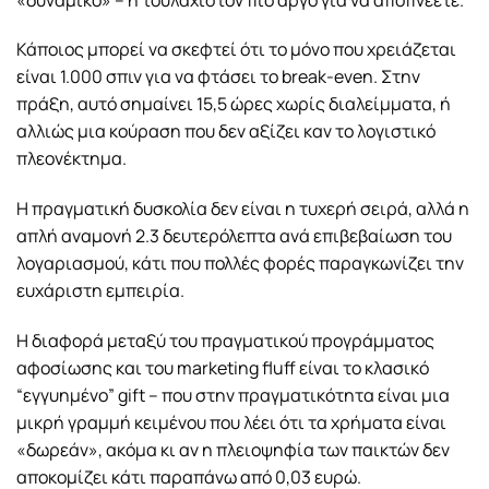
Κάποιος μπορεί να σκεφτεί ότι το μόνο που χρειάζεται
είναι 1.000 σπιν για να φτάσει το break-even. Στην
πράξη, αυτό σημαίνει 15,5 ώρες χωρίς διαλείμματα, ή
αλλιώς μια κούραση που δεν αξίζει καν το λογιστικό
πλεονέκτημα.
Η πραγματική δυσκολία δεν είναι η τυχερή σειρά, αλλά η
απλή αναμονή 2.3 δευτερόλεπτα ανά επιβεβαίωση του
λογαριασμού, κάτι που πολλές φορές παραγκωνίζει την
ευχάριστη εμπειρία.
Η διαφορά μεταξύ του πραγματικού προγράμματος
αφοσίωσης και του marketing fluff είναι το κλασικό
“εγγυημένο” gift – που στην πραγματικότητα είναι μια
μικρή γραμμή κειμένου που λέει ότι τα χρήματα είναι
«δωρεάν», ακόμα κι αν η πλειοψηφία των παικτών δεν
αποκομίζει κάτι παραπάνω από 0,03 ευρώ.