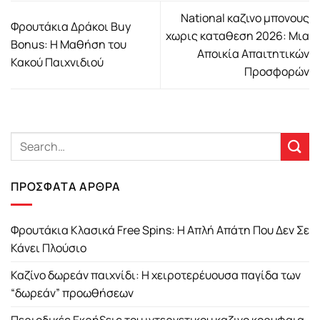
National καζινο μπονους
Φρουτάκια Δράκοι Buy
χωρις καταθεση 2026: Μια
Bonus: Η Μαθήση του
Αποικία Απαιτητικών
Κακού Παιχνιδιού
Προσφορών
ΠΡΌΣΦΑΤΑ ΆΡΘΡΑ
Φρουτάκια Κλασικά Free Spins: Η Απλή Απάτη Που Δεν Σε
Κάνει Πλούσιο
Καζίνο δωρεάν παιχνίδι: Η χειροτερέυουσα παγίδα των
“δωρεάν” προωθήσεων
Περιοδικές Εκρήξεις του ιντερνετικου καζινο κορυφαια