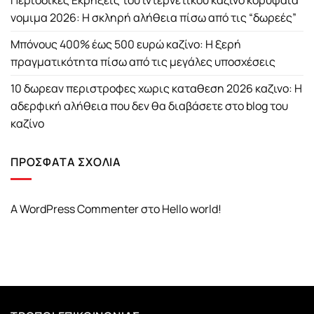
νομιμα 2026: Η σκληρή αλήθεια πίσω από τις “δωρεές”
Μπόνους 400% έως 500 ευρώ καζίνο: Η ξερή
πραγματικότητα πίσω από τις μεγάλες υποσχέσεις
10 δωρεαν περιστροφες χωρις καταθεση 2026 καζινο: Η
αδερφική αλήθεια που δεν θα διαβάσετε στο blog του
καζίνο
ΠΡΌΣΦΑΤΑ ΣΧΌΛΙΑ
A WordPress Commenter
στο
Hello world!